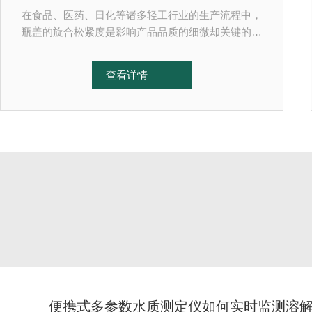
在食品、医药、日化等诸多轻工行业的生产流程中，
瓶盖的旋合松紧度是影响产品品质的细微却关键的因
素。瓶盖旋接过松，产品在仓储、运输过程中容易出
现漏液、进气问题，导致内容物变质、损耗；旋接过
查看详情
紧，会增加消费者开启难度，影响产品使用体验。瓶
盖扭矩仪作为专门检测瓶盖开启与旋紧力度的检测设
备，能够精准采集扭矩数据，为企业标准化生产、品
质管控提供客观的数据支撑，是包装行业常规且重要
的检测工具。瓶盖扭矩仪的核心工作原理简单且实
用，依托内置的高精度传感组件，捕捉瓶盖开启、旋
紧过程中的实时扭力数值...
-03