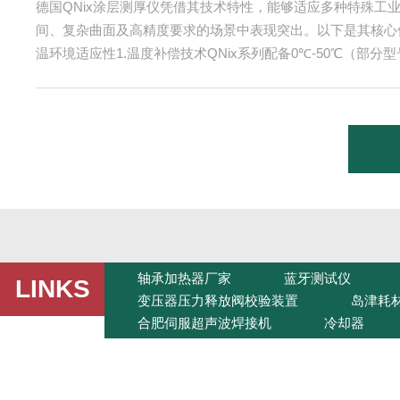
机械
德国QNix涂层测厚仪凭借其技术特性，能够适应多种特殊工
据丢
间、复杂曲面及高精度要求的场景中表现突出。以下是其核心
。为
温环境适应性1.温度补偿技术QNix系列配备0℃-50℃（部分
M
能，可自动修正温度对测量结果的影响。例如，在钢铁冶炼、
储
温场景中，能确保涂层厚度数据的准确性。2.耐高温探头设计
..
支持短时80℃接触测量（20秒内单次测量），适应短期高温接触
轴承加热器厂家
蓝牙测试仪
LINKS
变压器压力释放阀校验装置
岛津耗
合肥伺服超声波焊接机
冷却器