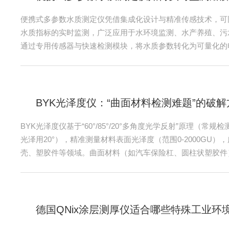
效
便携式多参数水质测定仪凭借集成化设计与精准传感技术，可
测的
水质指标的实时监测，广泛应用于水环境监测、水产养殖、污
项，
通过专用传感器与快速检测模块，将水质参数转化为可量化的
安全
现结果，以下解析溶解氧与氨氮的实时监测原理及实操逻辑：
克型
测：电极法的“精准捕获”溶解氧监测采用极谱式或荧光法电极
.
光猝灭效应捕获氧分子信号，实现实时响应：1.极谱式电极原理：
BYK光泽度仪：“曲面材料检测难题”的破解
-20
接影
BYK光泽度仪基于“60°/85°/20°多角度光学反射”原理（常规检
光泽用20°），精准测量材料表面光泽度（范围0-2000GU
统误
壳、塑胶件等领域。曲面材料（如汽车保险杠、圆柱状塑胶件
自身
移、探头无法紧密贴合，易出现检测误差（超5GU），需通过“
扰
化-操作规范”协同破解，保障检测精度。一、探头结构优化：
度仪通过探头轻量化、柔性贴合与光路补偿设...
德国QNix涂层测厚仪适合哪些特殊工业环
-16