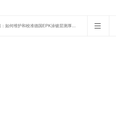
篇：
如何维护和校准德国EPK涂镀层测厚仪？