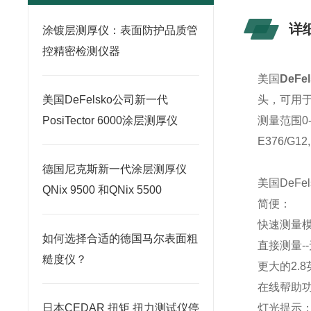
详
涂镀层测厚仪：表面防护品质管
控精密检测仪器
美国
DeFe
美国DeFelsko公司新一代
头，可用
PosiTector 6000涂层测厚仪
测量范围0-
E376/G12
德国尼克斯新一代涂层测厚仪
美国DeFel
QNix 9500 和QNix 5500
简便：
快速测量模
如何选择合适的德国马尔表面粗
直接测量-
糙度仪？
更大的2.
在线帮助
日本CEDAR 扭矩 扭力测试仪停
灯光提示