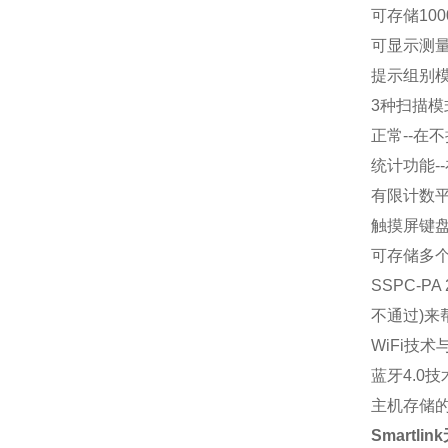
可存储100
可显示测
提示组别模式
3种扫描模
正常--在
统计功能-
有限计数平
触摸屏键
可存储多
SSPC-P
不通过)来
WiFi技
蓝牙4.0
主机存储
Smartli