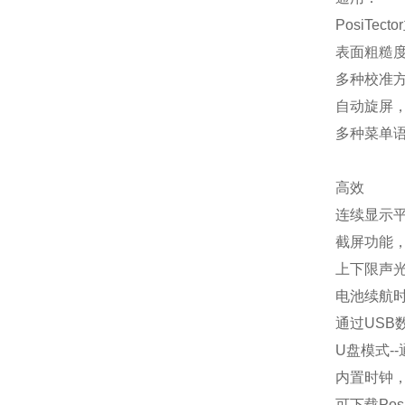
PosiTe
表面粗糙
多种校准方
自动旋屏
多种菜单
高效
连续显示
截屏功能，
上下限声
电池续航时
通过US
U盘模式-
内置时钟
可下载Po