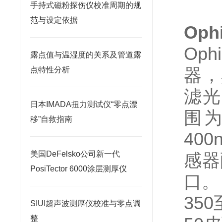
手持式磁粉探伤仪校准周期的规
范与设定依据
Oph
Op
露点值与温湿度的关系及管道露
器，
点特性分析
滤光
日本IMADA扭力测试仪“零点漂
围为
移”自救指南
400
美国DeFelsko公司新一代
感器
PosiTector 6000涂层测厚仪
口。
35
SIUI超声波测厚仪校准与零点调
整