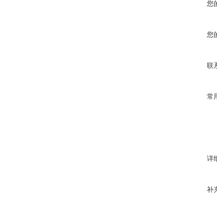
您
您
联
常
详
补