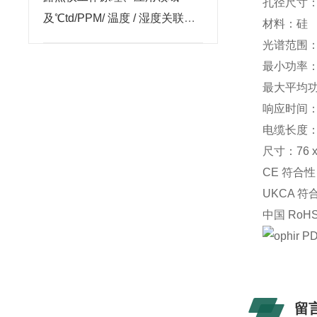
孔径尺寸：18
及℃td/PPM/ 温度 / 湿度关联关
材料：硅
系解析
光谱范围：35
最小功率：
最大平均功
响应时间：0
电缆长度：1
尺寸：76 x 
CE 符合
UKCA 
中国 RoH
留