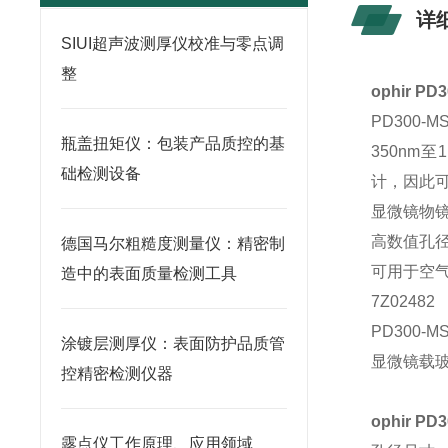
详
SIUI超声波测厚仪校准与零点调
整
ophir P
PD300
瓶盖扭矩仪：包装产品质控的基
350nm
础检测设备
计，因此可
显微镜物
高数值孔
德国马尔粗糙度测量仪：精密制
可用于空
造中的表面质量检测工具
7Z02482
PD300-M
涂镀层测厚仪：表面防护品质管
显微镜载玻片
控精密检测仪器
ophir P
露点仪工作原理、应用领域