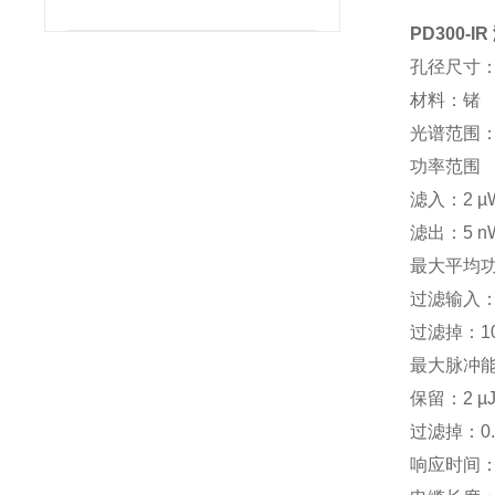
PD300-
孔径尺寸：
材料：锗
光谱范围：70
功率范围
滤入：2 µW
滤出：5 nW
最大平均
过滤输入：5
过滤掉：10 
最大脉冲
保留：2 µ
过滤掉：0.7
响应时间：0