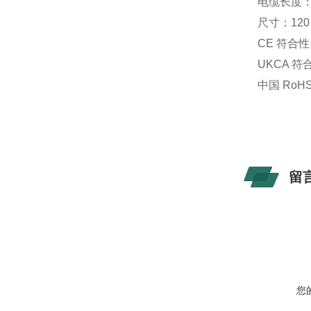
电缆长度：1
尺寸：120 x
CE 符合
UKCA 
中国 RoH
留
您