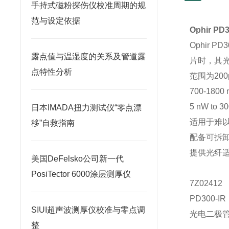
手持式磁粉探伤仪校准周期的规
范与设定依据
Ophir
PD
Ophir
露点值与温湿度的关系及管道露
片时，其光谱
点特性分析
范围为20
700-1800
5 nW to 
日本IMADA扭力测试仪“零点漂
适用于难
移”自救指南
配备可拆
提供光纤
美国DeFelsko公司新一代
PosiTector 6000涂层测厚仪
7Z02412
PD300-IR
SIUI超声波测厚仪校准与零点调
光电二极管功
整