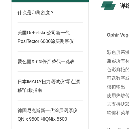
详
什么是印刷密度？
美国DeFelsko公司新一代
Ophir 
PosiTector 6000涂层测厚仪
彩色屏幕激
兼容所有标
爱色丽X-rite停产替代一览表
色彩鲜艳的
可选数字
日本IMADA扭力测试仪“零点漂
模拟输出
移”自救指南
使用热敏传
志支持USB
德国尼克斯新一代涂层测厚仪
软键和菜
QNix 9500 和QNix 5500