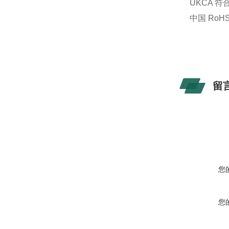
UKCA 
中国 RoH
留
您
您