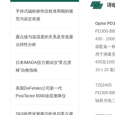
详
手持式磁粉探伤仪校准周期的规
范与设定依据
Ophir P
PD30
露点值与温湿度的关系及管道露
430 - 
点特性分析
器配备一根
用于测量
430至10
日本IMADA扭力测试仪“零点漂
10 x 10
移”自救指南
7Z02405
美国DeFelsko公司新一代
PD300-B
PosiTector 6000涂层测厚仪
辐射光电二极
SIUI超声波测厚仪校准与零点调