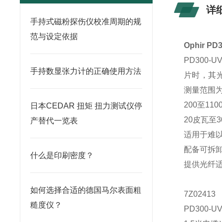
详
手持式磁粉探伤仪校准周期的规
范与设定依据
Ophir P
PD300
手持数显张力计的正确使用方法
片时，其光谱
测量范围为
200至1
日本CEDAR 扭矩 扭力测试仪停
20皮瓦至
产替代一览表
适用于难
配备可拆
什么是印刷密度？
提供光纤
如何选择合适的德国马尔表面粗
7Z02413
糙度仪？
PD300-U