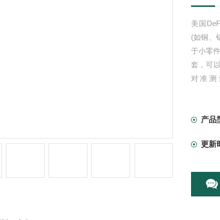
美国DeF
(如铜、
于小零
套，可
对准测量6
Advan
产品
更新