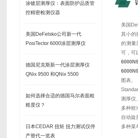
涂镀层测厚仪：表面防护品质管
控精密检测仪器
美国De
美国DeFelsko公司新一代
其小的
PosiTector 6000涂层测厚仪
的测量
可，可
6000N
德国尼克斯新一代涂层测厚仪
6000N
QNix 9500 和QNix 5500
图表。
Standar
如何选择合适的德国马尔表面粗
测厚仪
糙度仪？
多种校准
自动旋
日本CEDAR 扭矩 扭力测试仪停
多种菜
产替代一览表