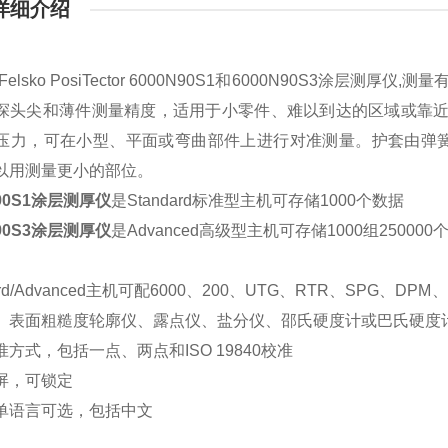
详细介绍
Felsko PosiTector 6000N90S1和6000N90S3涂
探头尖和薄件测量精度，适用于小零件、难以到达的区域或靠近
压力，可在小型、平面或弯曲部件上进行对准测量。护套由弹
以用测量更小的部位。
90S1
涂层测厚仪
是
Standard标准型主机可存储1000个数据
90S3
涂层测厚仪
是
Advanced高级型主机可存储1000组250
d/
Advanced
主机可配6000、200、UTG、RTR、SPG、DP
、表面粗糙度轮廓仪、露点仪、盐分仪、邵氏硬度计或巴氏硬度
方式，包括一点、两点和ISO 19840校准
屏，可锁定
单语言可选，包括中文