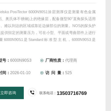
elsko PosiTector 6000N90S1涂层测厚仪是测量有色金属
铝、奥氏体不锈钢)上的绝缘层，配备微型90°直角探头适用
件、难以到达的区域或靠近边缘部位的测量。NOS的探头护
以提供恒定的测量压力，可在小型、平面或弯曲部件上进行
000N90S1是Standard标准型主机，6000N90S3是
ced高级型主机
型号：
6000N90S3
厂商性质：
代理商
时间：
2026-01-10
访 问 量：
525
13503716769
立即咨询
联系电话：