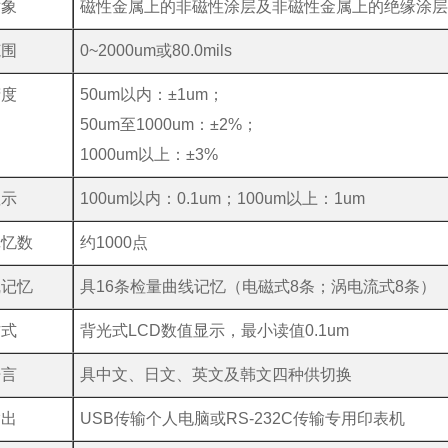
对象
磁性金属上的非磁性涂层及非磁性金属上的绝缘涂
范围
0~2000um或80.0mils
精度
50um以内：±1um；
50um至1000um：±2%；
1000um以上：±3%
显示
100um以内：0.1um；100um以上：1um
记忆数
约1000点
线记忆
具16条检量曲线记忆（电磁式8条；涡电流式8条）
方式
背光式LCD数值显示，最小读值0.1um
语言
具中文、日文、英文及韩文四种供切换
输出
USB传输个人电脑或RS-232C传输专用印表机