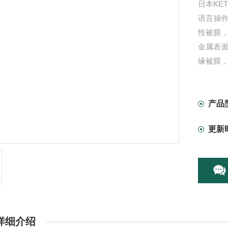
日本KE
语言操作
性被膜
金属表
缘被膜
上普遍
产品
更新
详细介绍