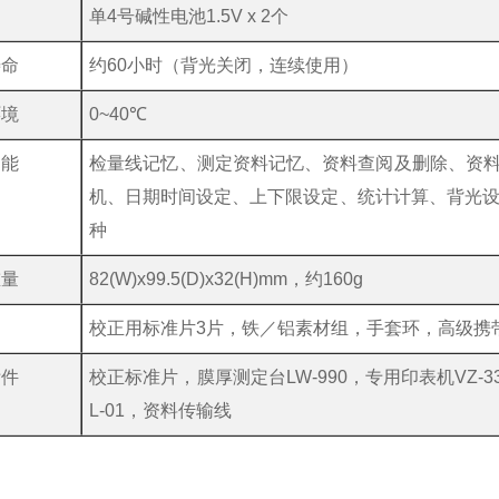
单4号碱性电池1.5V x 2个
寿命
约60小时（背光关闭，连续使用）
环境
0~40℃
功能
检量线记忆、测定资料记忆、资料查阅及删除、资
机、日期时间设定、上下限设定、统计计算、背光设
种
重量
82(W)x99.5(D)x32(H)mm，约160g
品
校正用标准片3片，铁／铝素材组，手套环，高级携
附件
校正标准片，膜厚测定台LW-990，专用印表机VZ-
L-01，资料传输线