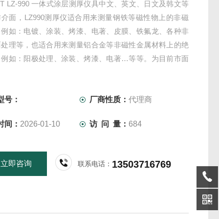
TT LZ-990 一体式涂层测厚仪具中文、英文、日文及韩文等
介面，LZ990测厚仪适合用来测量钢铁等磁性物上的非磁
，例如：电镀、涂装、烤漆、电著、皮膜、铁氟龙、各种非
面处理等，也适合用来测量铝合金等非磁性金属材料上的绝
，例如：阳极处理、涂装、烤漆、电著…等等。为目前市面
使用的膜厚计机型。
型号：
厂商性质：
代理商
时间：
2026-01-10
访 问 量：
684
13503716769
立即咨询
联系电话：