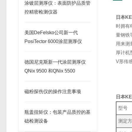
涂镀层测厚仪：表面防护品质管
控精密检测仪器
日本KE
时拥有
美国DeFelsko公司新一代
量钢铁
PosiTector 6000涂层测厚仪
用来测
厚计机
V形传
德国尼克斯新一代涂层测厚仪
QNix 9500 和QNix 5500
磁粉探伤仪的操作注意事项
日本KE
型号
瓶盖扭矩仪：包装产品质控的基
础检测设备
测定