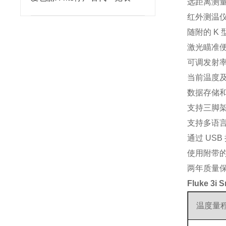
远距离测
红外测温
随附的 K
激光瞄准
可调发射
当前温度
数据存储和
支持三脚
支持多语
通过 US
使用附带的 
两年质量
Fluke 3
温度量