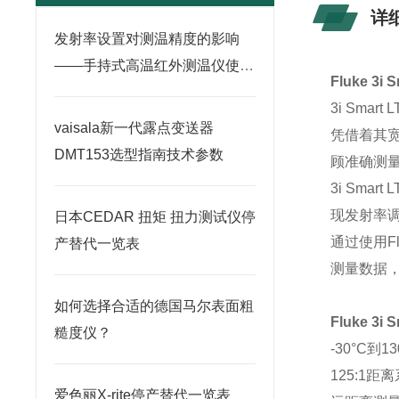
详
发射率设置对测温精度的影响
——手持式高温红外测温仪使用
Fluke 3
要点
3i Sm
vaisala新一代露点变送器
凭借着其宽
DMT153选型指南技术参数
顾准确测
3i Sm
现发射率
日本CEDAR 扭矩 扭力测试仪停
通过使用Fl
产替代一览表
测量数据
如何选择合适的德国马尔表面粗
Fluke 3
糙度仪？
-30°C
125:1
爱色丽X-rite停产替代一览表