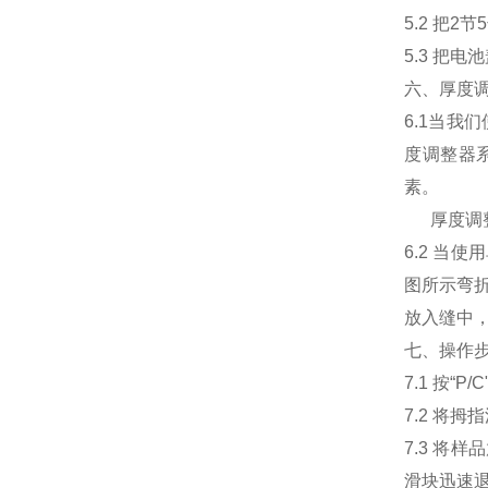
5.2 把
5.3 把
六、厚度
6.1当我
度调整器
素。
厚度调整
6.2 
图所示弯折
放入缝中
七、操作
7.1 按
7.2 将
7.3 
滑块迅速