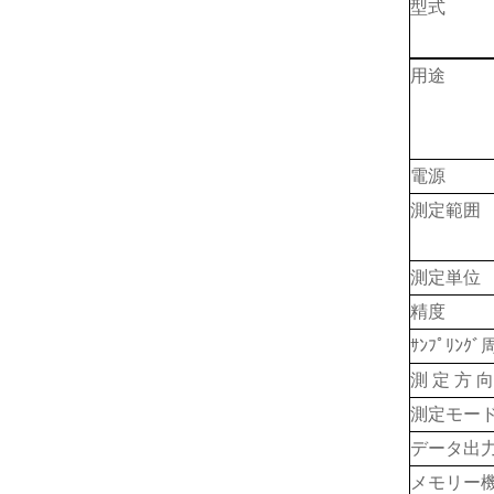
型式
用途
電源
測定範囲
測定単位
精度
ｻﾝﾌﾟﾘﾝｸ
測 定 方 
測定モー
データ出
メモリー