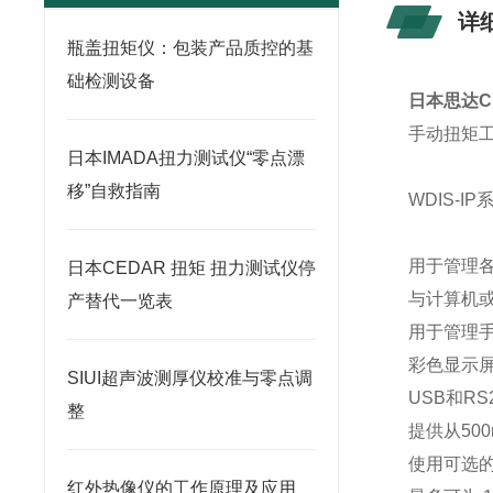
详
瓶盖扭矩仪：包装产品质控的基
础检测设备
日本思达CE
手动扭矩工具
日本IMADA扭力测试仪“零点漂
移”自救指南
WDIS-IP
用于管理
日本CEDAR 扭矩 扭力测试仪停
与计算机或
产替代一览表
用于管理
彩色显示
SIUI超声波测厚仪校准与零点调
USB和R
整
提供从500
使用可选
红外热像仪的工作原理及应用