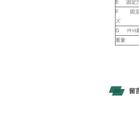
E 固定
F 固定
ズ
G ｿｹｯ
重量
留