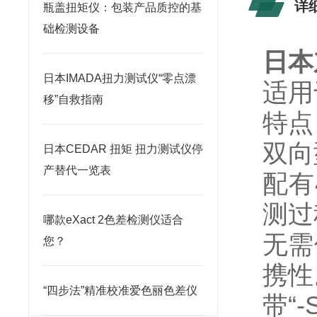
详
瓶盖扭矩仪：包装产品质控的基
础检测设备
日本
日本IMADA扭力测试仪“零点漂
适用
移”自救指南
特点
双向
日本CEDAR 扭矩 扭力测试仪停
产替代一览表
配有
测过
哪款eXact 2色差检测仪适合
无需
您？
携性
“四步法”精准校准爱色丽色差仪
带“