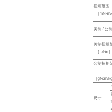
扭矩范围
［mN·m/
美制 / 公
美制扭矩
［lbf·in
公制扭矩
［gf·cm/k
尺寸