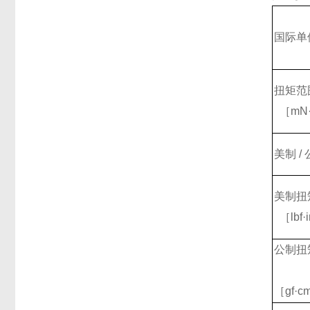
国际单
扭矩范
［mN·
美制 /
美制扭
［lbf·
公制扭
［gf·c