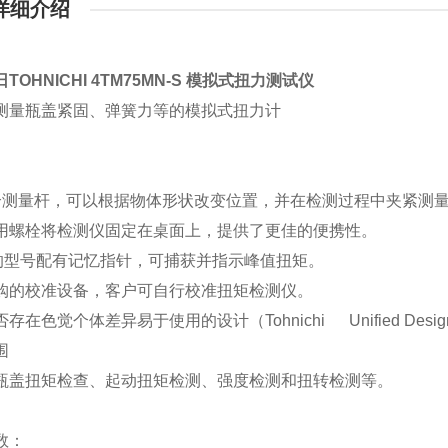
详细介绍
TOHNICHI
4TM75MN-S
模拟式扭力测试仪
测量瓶盖紧固、弹簧力等的模拟式扭力计
。
个测量杆，可以根据物体形状改变位置，并在检测过程中夹紧测
用螺栓将检测仪固定在桌面上，提供了更佳的便携性。
S"的型号配有记忆指针，可捕获并指示峰值扭矩。
购的校准设备，客户可自行校准扭矩检测仪。
存在色觉个体差异易于使用的设计（Tohnichi Unified Desig
围
瓶盖扭矩检查、起动扭矩检测、强度检测和扭转检测等。
数：