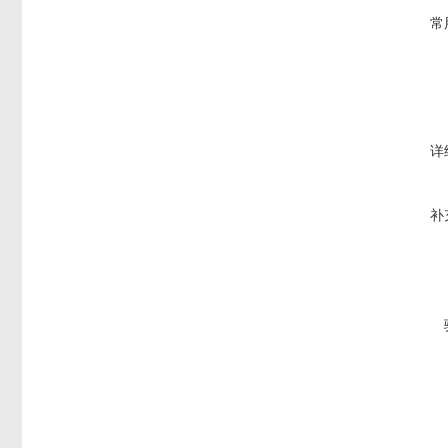
常
详
补