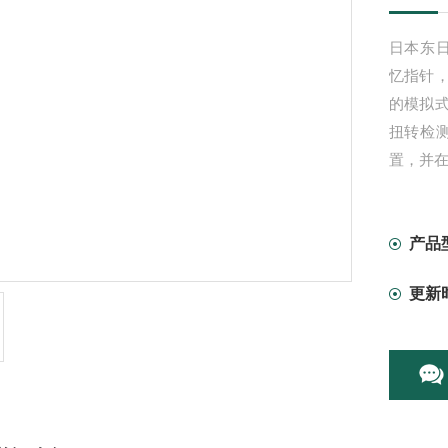
日本东日T
忆指针
的模拟
扭转检
置，并
产品
更新