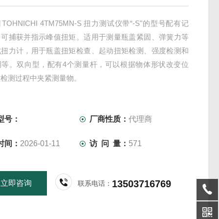
OHNICHI 4TM75MN-S 扭力测试仪带“-S"的型号配有记
，可捕获并指示峰值扭矩。适用于测量瓶盖紧固、弹簧力等
式扭力计，用于瓶盖扭矩检查、起动扭矩检测、强度检测和
测等。双向型，配有4个测量杆，可以根据物体形状改变位
在检测过程中夹紧测量物。
型号：
厂商性质：
代理商
时间：
2026-01-11
访 问 量：
571
13503716769
立即咨询
联系电话：