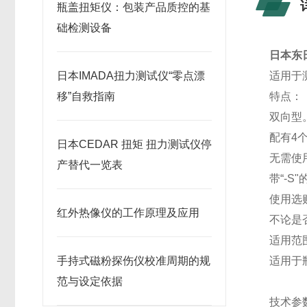
瓶盖扭矩仪：包装产品质控的基
础检测设备
日本东日
日本IMADA扭力测试仪“零点漂
适用于
移”自救指南
特点：
双向型
配有4
日本CEDAR 扭矩 扭力测试仪停
无需使
产替代一览表
带“-
使用选
红外热像仪的工作原理及应用
不论是否
适用范
手持式磁粉探伤仪校准周期的规
适用于
范与设定依据
技术参