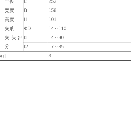
全长
L’
252
宽度
B
158
高度
H
101
夹爪
ФD
14～110
］
夹头部
ℓ1
14～90
分
ℓ2
17～85
kg］
3