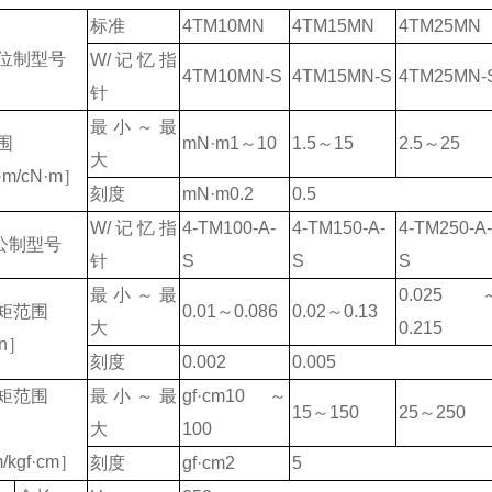
标准
4TM10MN
4TM15MN
4TM25MN
位制型号
W/记忆指
4TM10MN-S
4TM15MN-S
4TM25MN-
针
最小～最
围
mN·m1～10
1.5～15
2.5～25
大
m/cN·m］
刻度
mN·m0.2
0.5
W/记忆指
4-TM100-A-
4-TM150-A-
4-TM250-A
 公制型号
针
S
S
S
最小～最
0.025
矩范围
0.01～0.086
0.02～0.13
大
0.215
in］
刻度
0.002
0.005
矩范围
最小～最
gf·cm10～
15～150
25～250
大
100
m/kgf·cm］
刻度
gf·cm2
5