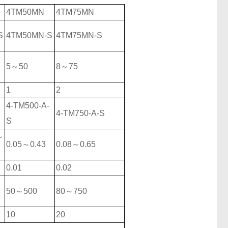
4TM50MN
4TM75MN
S
4TM50MN-S
4TM75MN-S
5～50
8～75
1
2
-
4-TM500-A-
4-TM750-A-S
S
～
0.05～0.43
0.08～0.65
0.01
0.02
50～500
80～750
10
20