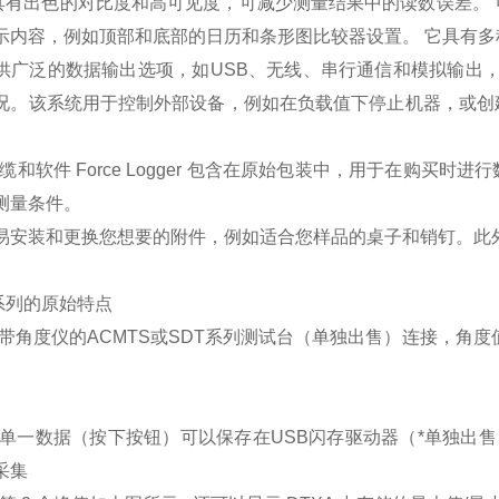
D具有出色的对比度和高可见度，可减少测量结果中的读数误差。
示内容，例如顶部和底部的日历和条形图比较器设置。 它具有
供广泛的数据输出选项，如USB、无线、串行通信和模拟输出
况。该系统用于控制外部设备，例如在负载值下停止机器，或创
 电缆和软件 Force Logger 包含在原始包装中，用于在购
测量条件。
易安装和更换您想要的附件，例如适合您样品的桌子和销钉。此
A系列的原始特点
与带角度仪的ACMTS或SDT系列测试台（单独出售）连接，角
上
和单一数据（按下按钮）可以保存在USB闪存驱动器（*单独出售）
采集