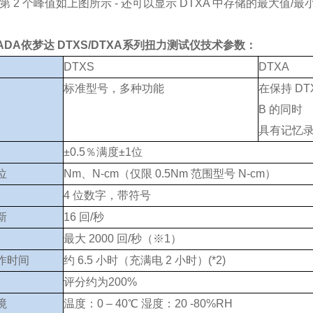
 和第 2 个峰值如上图所示 - 还可以显示 DTXA 中存储的最大值/
ADA依梦达 DTXS/DTXA系列扭力测试仪
技术参数：
DTXS
DTXA
标准型号，多种功能
在保持 DT
B 的同时
具有记忆
±0.5％满度±1位
位
Nm、N-cm（仅限 0.5Nm 范围型号 N-cm）
4 位数字，带符号
新
16 回/秒
最大 2000 回/秒（※1）
作时间
约 6.5 小时（充满电 2 小时）(*2)
评分约为200%
境
温度：0 – 40℃ 湿度：20 -80%RH