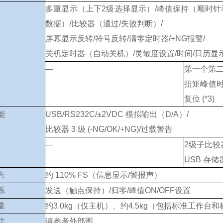
多重显示（上下2级选择显示）/峰值保持（顺时针和
数据）/比较器（通过/失败判断）/
屏幕显示反转/符号反转/清零定时器/+NG报警/
关机定时器（自动关机）/灵敏度设置/时间/日历显
—
第一个第二
扭矩峰值时
复位 (*3)
能
USB/RS232C/±2VDC 模拟输出（D/A）/
比较器 3 级 (-NG/OK/+NG)/过载警告
—
2级子比较
USB 存储
告
约 110% FS（信息显示/警报声）
系
发送（触点保持）/归零/峰值ON/OFF设置
量
约3.0kg（仅主机）、约4.5kg（包括标准工作台
寸
请参考外部图