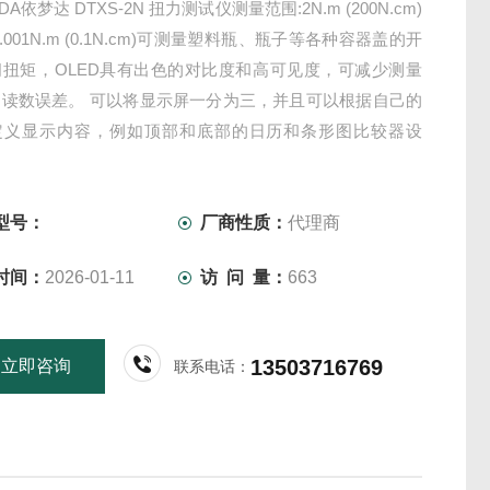
DA依梦达 DTXS-2N 扭力测试仪测量范围:2N.m (200N.cm)
.001N.m (0.1N.cm)可测量塑料瓶、瓶子等各种容器盖的开
闭扭矩，OLED具有出色的对比度和高可见度，可减少测量
的读数误差。 可以将显示屏一分为三，并且可以根据自己的
定义显示内容，例如顶部和底部的日历和条形图比较器设
具有多种显示功能，例如多语言设置菜单和过载警告显示
型号：
厂商性质：
代理商
时间：
2026-01-11
访 问 量：
663
13503716769
立即咨询
联系电话：