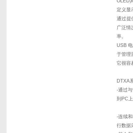
OLE
定义显
通过提
广泛情
率。
USB
于管理
它很容
DTX
-通过
到PC
-连续
行数据