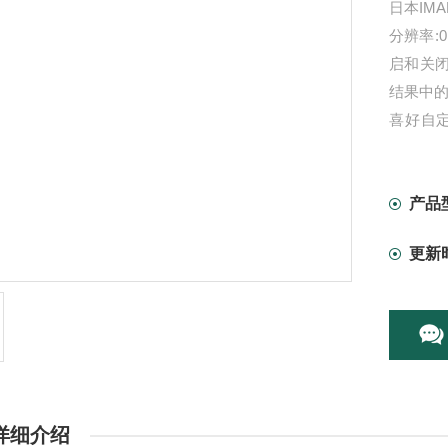
日本IMA
分辨率:0
启和关
结果中
喜好自
置。 它
产品
更新
详细介绍