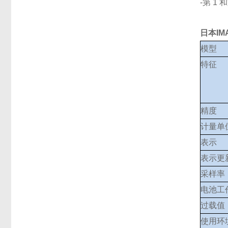
-第 1
日本IM
模型
特征
精度
计量单
表示
表示更
采样率
电池工
过载值
使用环