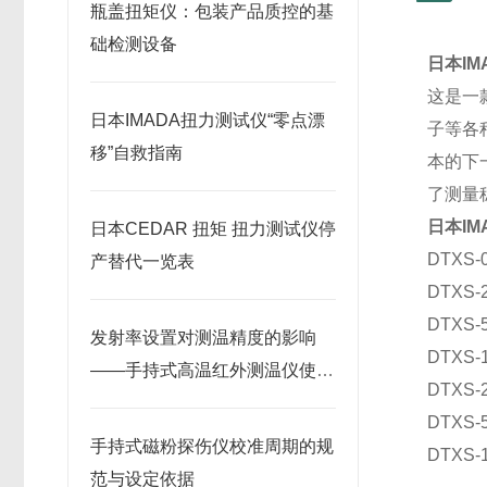
瓶盖扭矩仪：包装产品质控的基
础检测设备
日本IM
这是一款
日本IMADA扭力测试仪“零点漂
子等各
移”自救指南
本的下
了测量
日本IM
日本CEDAR 扭矩 扭力测试仪停
DTXS-0
产替代一览表
DTXS-
DTXS-
发射率设置对测温精度的影响
DTXS-
——手持式高温红外测温仪使用
DTXS-
要点
DTXS-
手持式磁粉探伤仪校准周期的规
DTXS-
范与设定依据