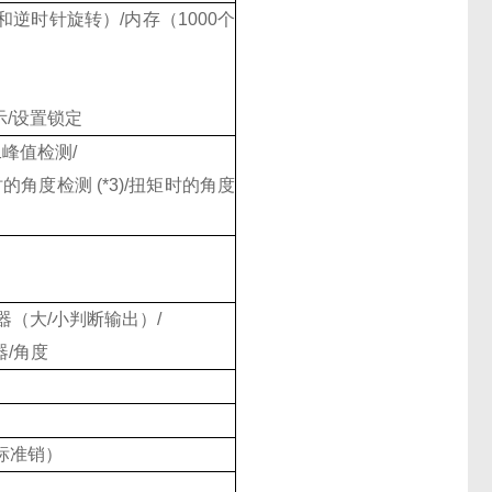
逆时针旋转）/内存（1000个
示/设置锁定
峰值检测/
的角度检测 (*3)/扭矩时的角度
器（大/小判断输出）/
器/角度
和标准销）