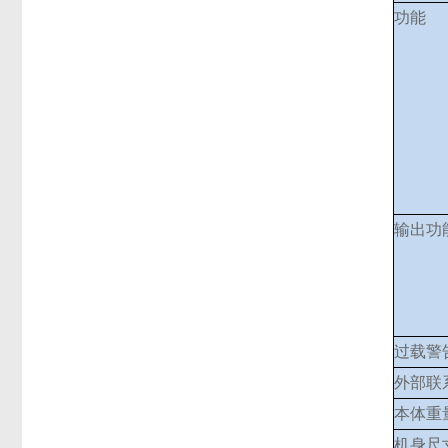
功能
输出功
过载警
外部联
本体重
机身尺