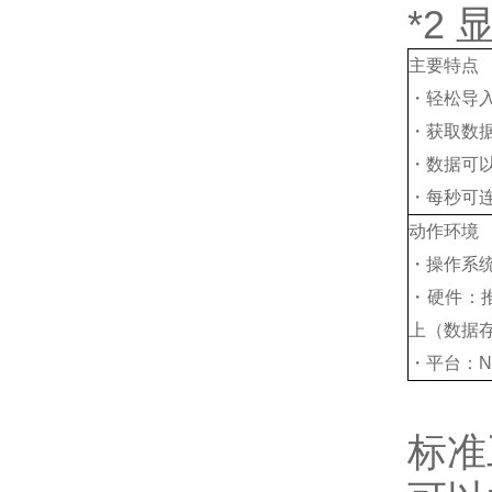
*2 
主要特点
・轻松导
・获取数
・数据可以
・每秒可连
动作环境
・操作系统：W
・硬件：推
上（数据
・平台：NET
标准