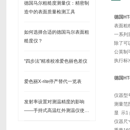
德国马尔粗糙度测量仪：精密制
造中的表面质量检测工具
德国HT
表面粗
如何选择合适的德国马尔表面粗
一系列
糙度仪？
除了可
公英制
执行标准:
“四步法”精准校准爱色丽色差仪
德国HT
爱色丽X-rite停产替代一览表
仪器型号
发射率设置对测温精度的影响
测量范围 
——手持式高温红外测温仪使用
显 示1 
要点
仪器尺寸1