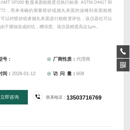
chMT SP200 数显表面粗糙度仪执行标准: ASTM D4417 和
 5772，用来准确的测量喷砂或抛丸表面的波峰到表面粗糙
了可以对喷砂或者抛丸表面进行粗糙度评估，该仪器也可以
由于腐蚀造成的坑，槽深度。该仪器精度高达1μm。
型号：
厂商性质：
代理商
时间：
2026-01-12
访 问 量：
608
13503716769
立即咨询
联系电话：