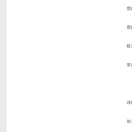
您
您
联
常
详
补