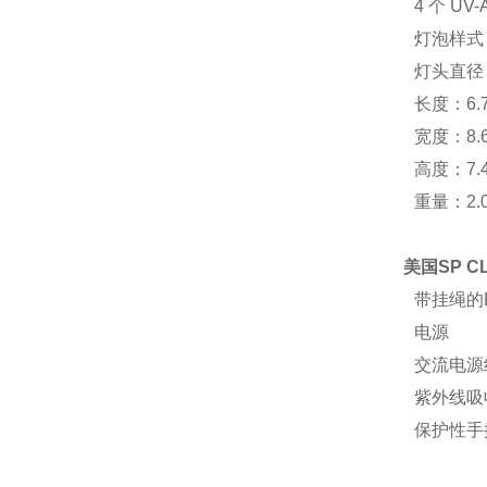
4 个 UV-
灯泡样式
灯头直径：
长度：6.
宽度：8.
高度：7.
重量：2.
美国SP C
带挂绳的
电源
交流电源
紫外线吸
保护性手