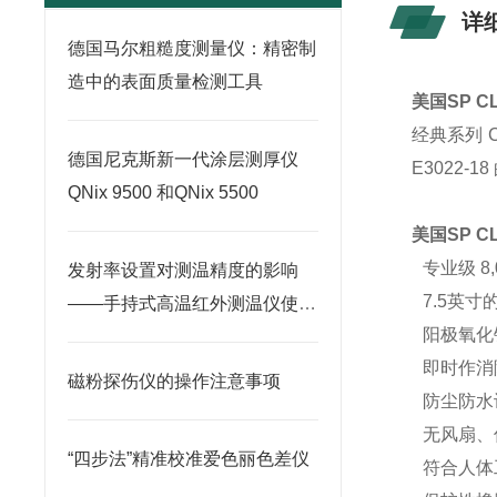
详
德国马尔粗糙度测量仪：精密制
造中的表面质量检测工具
美国SP C
经典系列 
德国尼克斯新一代涂层测厚仪
E3022
QNix 9500 和QNix 5500
美国SP C
专业级 8,
发射率设置对测温精度的影响
7.5英
——手持式高温红外测温仪使用
阳极氧化
要点
即时作消
磁粉探伤仪的操作注意事项
防尘防水
无风扇、
“四步法”精准校准爱色丽色差仪
符合人体