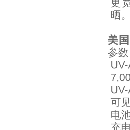
更宽
晒
美国S
参数
U
7,0
UV
可见
电池
充