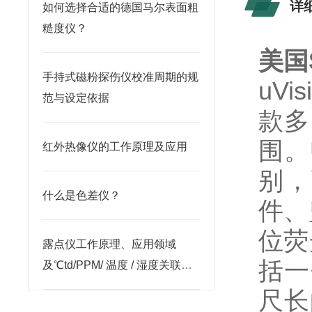
详
如何选择合适的德国马尔表面粗
糙度仪？
美国S
手持式磁粉探伤仪校准周期的规
uV
范与设定依据
款多
围。U
红外热像仪的工作原理及应用
别，
什么是色差仪？
件、
位荧
露点仪工作原理、应用领域
括一
及℃td/PPM/ 温度 / 湿度关联关
系解析
尺长