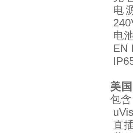
电源
24
电池
EN 
IP6
美国S
包含
uVi
直