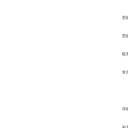
您
您
联
常
详
补