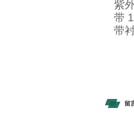
紫
带 
带
留