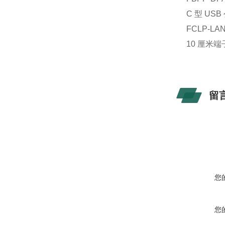
C 型 USB
FCLP-LAN
10 厘米
留
您
您