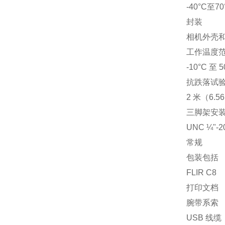
-40°C至7
封装
相机外壳和镜头
工作温度
-10°C 至 
抗跌落试
2 米（6.5
三脚架安
UNC ¼"
常规
包装包括
FLIR C8
打印文档
腕带系索
USB 线缆