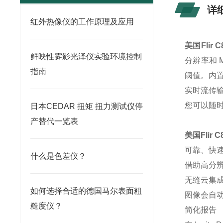
详
红外热像仪的工作原理及应用
美国Flir
鲜映性雾影光泽仪实验环境控制
分辨率和
指南
阈值。内置
实时流传输
您可以随
日本CEDAR 扭矩 扭力测试仪停
产替代一览表
美国Flir
可靠、快
什么是色差仪？
借助高分
无缝云集
如何选择合适的德国马尔表面粗
图像会自动
糙度仪？
简化报告