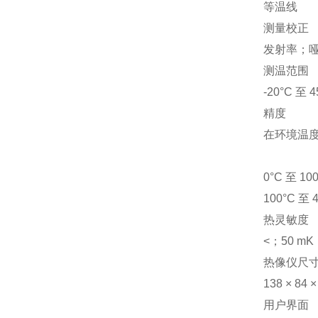
等温线
测量校正
发射率；哑
测温范围
-20°C 至 
精度
在环境温度为
0°C 至 10
100°C 至 
热灵敏度
<；50 mK
热像仪尺寸
138 × 84 ×
用户界面