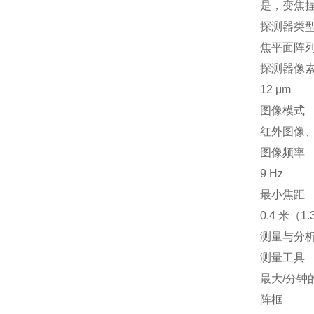
是，变焦捏
探测器类
焦平面阵
探测器像
12 μm
图像模式
红外图像
图像频率
9 Hz
最小焦距
0.4 米（1
测量与分
测量工具
最大/分钟
阵框