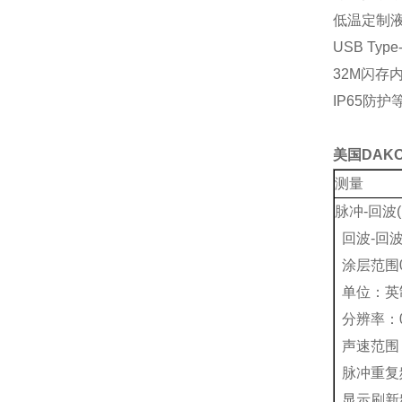
低温定制液晶
USB Ty
32M闪存内
IP65防护
美国DAKO
测量
脉冲-回波(
回波-回波(
涂层范围0
单位：英
分辨率：0
声速范围：3
脉冲重复频
显示刷新频