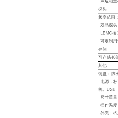
声速测量
探头
频率范围：1
双晶探头
LEMO接
可定制用
存储
可存储40组
其他
键盘：防
电源：标
机。USB 
尺寸重量：63
操作温度：
外壳：挤