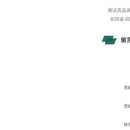
测试高温
在回波-回
留
您
您
联