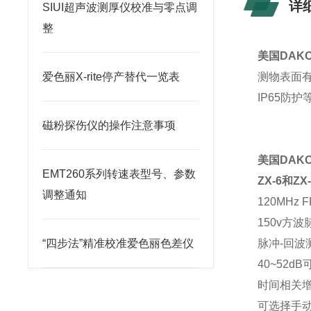
详
SIUI超声波测厚仪校准与零点调
整
美国DAKO
爱色丽X-rite停产替代一览表
测物表面
IP65防护
磁粉探伤仪的操作注意事项
美国DAKO
EMT260系列转速表型号、参数
ZX-6和Z
调整通知
120MHz
150v方
“四步法”精准校准爱色丽色差仪
脉冲-回波
40~52
时间相关增益
可选择手