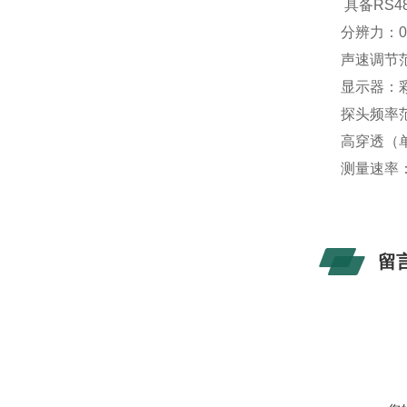
具备RS4
分辨力：0.
声速调节范围
显示器：彩
探头频率范围
高穿透（单晶
测量速率：标
留