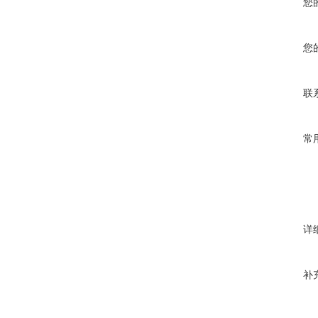
您
您
联
常
详
补