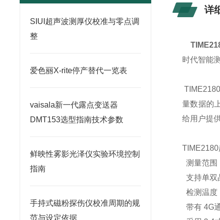
详
SIUI超声波测厚仪校准与零点调
整
TIME
时代智能
爱色丽X-rite停产替代一览表
TIME218
量数据的
vaisala新一代露点变送器
给用户提
DMT153选型指南技术参数
TIME2180
鲜映性雾影光泽仪实验环境控制
测量范围：0
指南
支持单双
检测温度：-
手持式磁粉探伤仪校准周期的规
带有 4G
范与设定依据