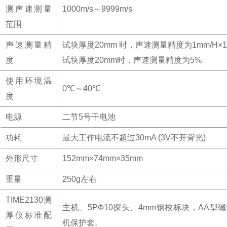
测声速测量
1000m/s～9999m/s
范围
声速测量精
试块厚度20mm 时，声速测量精度为1mm/H×1
度
试块厚度20mm时，声速测量精度为5%
使用环境温
0℃～40℃
度
电源
二节5号干电池
功耗
最大工作电流不超过30mA (3V不开背光)
外形尺寸
152mm×74mm×35mm
重量
250g左右
TIME2130测
主机、5PФ10探头、4mm钢校标块，AA型
厚仪标准配
机保护套。