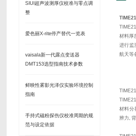
SIUI超声波测厚仪校准与零点调
整
TIME
TIM
爱色丽X-rite停产替代一览表
材料厚
进行监
航天等
vaisala新一代露点变送器
DMT153选型指南技术参数
鲜映性雾影光泽仪实验环境控制
TIME
指南
TIM
材料分
手持式磁粉探伤仪校准周期的规
辨力,
范与设定依据