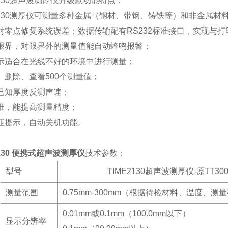
2130超声波测厚仪升级款功能特点：
E2130测厚仪可测量多种金属（钢材、带钢、铸铁等）和非金属
对零点修复系统误差；数据传输配有RS232标准接口，实现与打
限界，对限界外的测量值能自动蜂鸣报警；
示适合在光线不好的环境中进行测量；
、删除、查看500个测量值；
已知厚度反测声速；
准，能提高测量精度；
压提示，自动关机功能。
2130 便携式超声波测厚仪
技术参数：
型号
TIME2130超声波测厚仪-原TT3
测量范围
0.75mm-300mm（根据待检材料、温度、
0.01mm或0.1mm（100.0mm以下）
显示分辨率