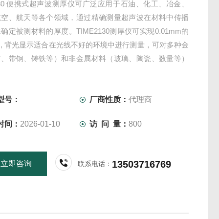
2130 便携式超声波测厚仪可广泛应用于石油、化工、冶金、
航空、航天等各个领域，通过精确测量超声波在材料中传播
确定被测材料的厚度。TIME2130测厚仪可实现0.01mm的
, 背光显示适合在光线不好的环境中进行测量，可对多种金
材、带钢、铸铁等）和非金属材料（玻璃、陶瓷、数量等）
量。
型号：
厂商性质：
代理商
时间：
2026-01-10
访 问 量：
800
13503716769
立即咨询
联系电话：