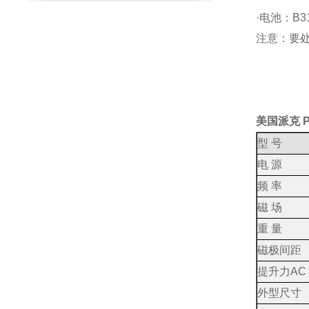
·电池：B3
注意：要
美国派克 P
型 号
电 源
频 率
磁 场
重 量
磁极间距
提升力AC
外型尺寸