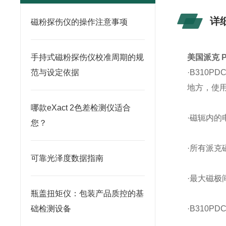
详
磁粉探伤仪的操作注意事项
手持式磁粉探伤仪校准周期的规
美国派克 P
范与设定依据
·B310
地方，使
哪款eXact 2色差检测仪适合
·磁轭内
您？
·所有派
可靠光泽度数据指南
·最大磁极
瓶盖扭矩仪：包装产品质控的基
础检测设备
·B310P