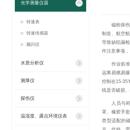
光学测量仪器
转速表
磁粉探伤仪
转速传感器
制造、航空
导致缺陷漏
频闪仪
作注意事项，
水质分析仪
作业前准备
远离易燃易
测厚仪
控制在15-
线是否破损、
探伤仪
人员与耗材
罩、橡胶手
温湿度、露点环境仪表
类型适配的
示。此外，