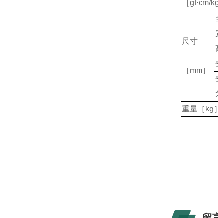
［gf·cm/k
尺寸
［mm］
重量［kg
留