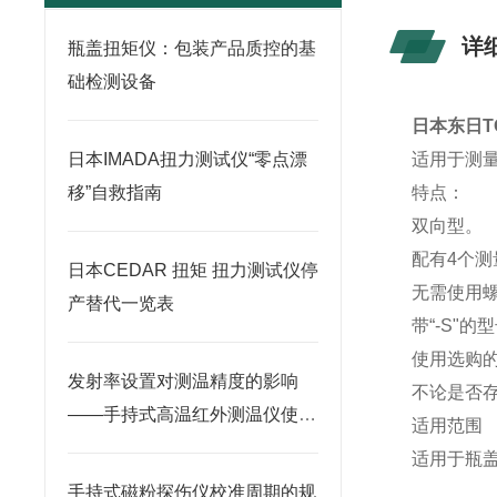
详
瓶盖扭矩仪：包装产品质控的基
础检测设备
日本东日TO
日本IMADA扭力测试仪“零点漂
适用于测
移”自救指南
特点：
双向型。
配有4个
日本CEDAR 扭矩 扭力测试仪停
无需使用
产替代一览表
带“-S"
使用选购
发射率设置对测温精度的影响
不论是否存在
——手持式高温红外测温仪使用
适用范围
要点
适用于瓶
手持式磁粉探伤仪校准周期的规