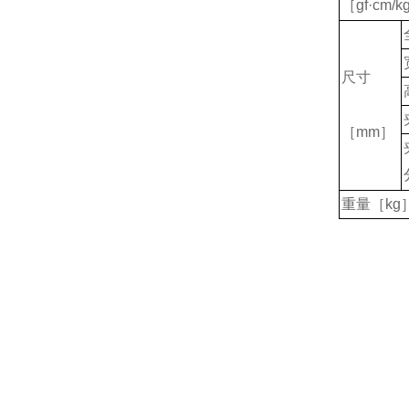
［gf·cm/k
尺寸
［mm］
重量［kg