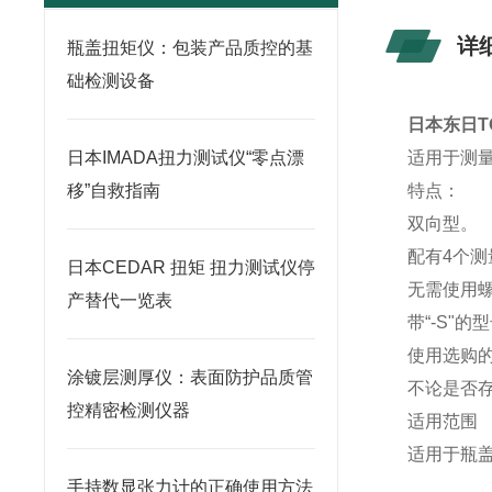
详
瓶盖扭矩仪：包装产品质控的基
础检测设备
日本东日TO
日本IMADA扭力测试仪“零点漂
适用于测
移”自救指南
特点：
双向型。
配有4个
日本CEDAR 扭矩 扭力测试仪停
无需使用
产替代一览表
带“-S"
使用选购
涂镀层测厚仪：表面防护品质管
不论是否存在
控精密检测仪器
适用范围
适用于瓶
手持数显张力计的正确使用方法