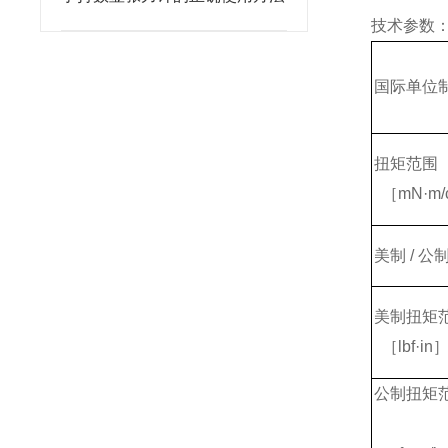
技术参数
国际单位
扭矩范围
［mN·m/
美制 / 公
美制扭矩
［lbf·in
公制扭矩