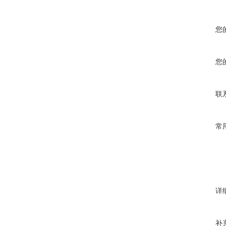
您
您
联
常
详
补