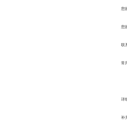
您
您
联
常
详
补