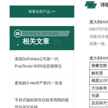
详
查看全部产品 >>
意大利HAN
HI977
TECHNICAL ARTICLES
功能允许
相关文章
结果一致
意大利HAN
美国DeFelsko公司新一代
测量范围
PosiTector 6000涂层测厚仪
解析度
精度@25
爱色丽X-rite停产替代一览表
方法标准
光源
手持式磁粉探伤仪校准周期的规
反应杯尺
范与设定依据