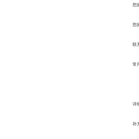
您
您
联
常
详
补