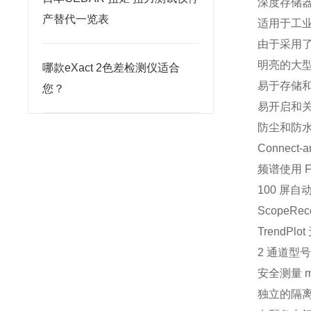
深度存储器
产替代一览表
适用于工业环境
由于采用了
明亮的大
哪款eXact 2色差检测仪适合
易于存储和查
您？
易开启和
防尘和防水等
Conne
频谱使用 F
100 屏
ScopeR
Trend
2 通道型号
安全测量 m
独立的隔