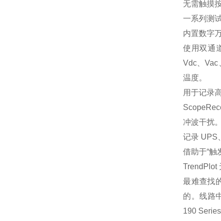
无需触摸
一系列测
内置数字
使用双通道
Vdc、V
温度。
用于记录高分
Scope
冲波干扰
记录 UP
借助于“触发
TrendP
最难查找
的。线路
190 Seri