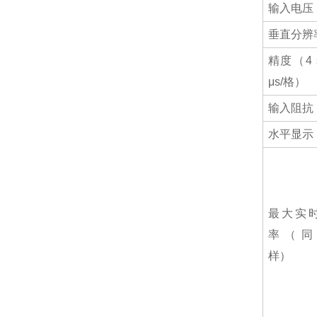
输入电压
垂直分辨
精度（4 s
μs/格）
输入阻抗
水平显示
最大实
率（同
样）