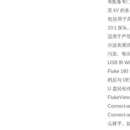
有配备专门
至 kV 
包括用于高电
10:1 探头
适用于严苛环
示波表测
污染。每
USB 和 Wi
Fluke 
档后与 O
U 盘轻松
FlukeV
Connect-
Conne
么棘手。如