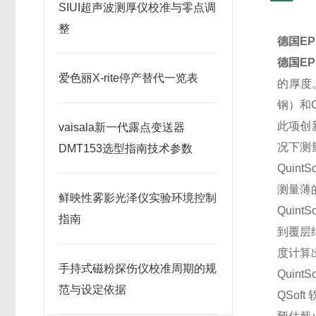
SIUI超声波测厚仪校准与零点调
整
德国EP
德国EP
爱色丽X-rite停产替代一览表
的厚度
钢）和
此项创
vaisala新一代露点变送器
况下测量
DMT153选型指南技术参数
Quin
测量薄
鲜映性雾影光泽仪实验环境控制
Quin
指南
到覆层
度计算
手持式磁粉探伤仪校准周期的规
Qui
范与设定依据
QSo