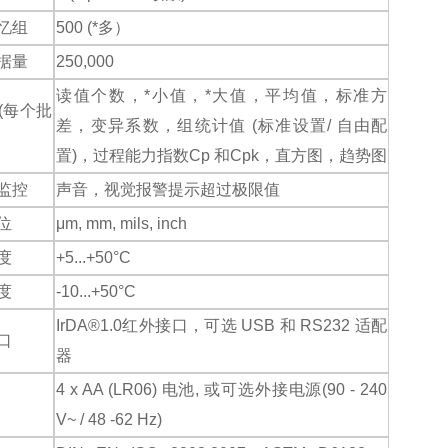
忆组
500 (*多）
据量
250,000
读值个数，*小值，*大值，平均值，标准方
(每个批
差，变异系数，组统计值 (标准设置/ 自由配
置)，过程能力指数Cp 和Cpk，直方图，趋势图
监控
声音，视觉报警提示超过极限值
位
μm, mm, mils, inch
度
+5...+50°C
度
-10...+50°C
IrDA®1.0红外接口，可选 USB 和 RS232 适配
口
器
4 x AA (LR06) 电池, 或可选外接电源(90 - 240
V~ / 48 -62 Hz)