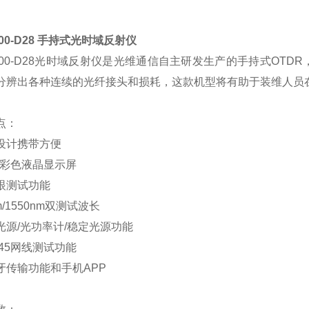
000-D28 手持式光时域反射仪
1000-D28光时域反射仪是光维通信自主研发生产的手持式OT
分辨出各种连续的光纤接头和损耗，这款机型将有助于装维人员
点：
设计携带方便
英寸彩色液晶显示屏
眼测试功能
nm/1550nm双测试波长
光源/光功率计/稳定光源功能
J45网线测试功能
牙传输功能和手机APP