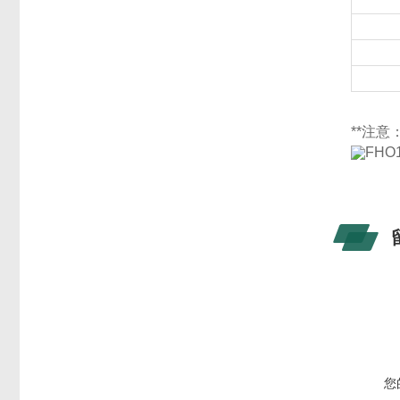
**注
您