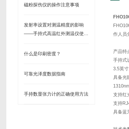
磁粉探伤仪的操作注意事项
FHO1
发射率设置对测温精度的影响
FHO
——手持式高温红外测温仪使用
作人员
要点
产品特
什么是印刷密度？
手持式
3.5
可靠光泽度数据指南
具备光
1310
手持数显张力计的正确使用方法
支持红
支持R
具备蓝