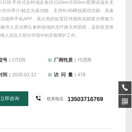
00-D28 手持式光时域反射仪1310nm/1550nm双测试波长支
/光功率计/稳定光源功能，支持RJ45网线测试功能，具备
输功能和手机APP，其出色的短盲区性能和高精度分辨能力
助操作人员分辨出各种连续的光纤接头和损耗，这款机型将
装维人员在大部分环境中的安装维护工作。
型号：
OTDR
厂商性质：
代理商
时间：
2026-01-12
访 问 量：
478
13503716769
立即咨询
联系电话：