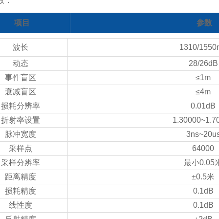
数：
项目
参数
波长
1310/1550
动态
28/26dB
事件盲区
≤1m
衰减盲区
≤4m
损耗分辨率
0.01dB
折射率设置
1.30000~1.7
脉冲宽度
3ns~20u
采样点
64000
采样分辨率
最小0.05
距离精度
±0.5米
损耗精度
0.1dB
线性度
0.1dB