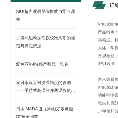
详
SIUI超声波测厚仪校准与零点调
整
Krautkräm
产品特点
手持式磁粉探伤仪校准周期的规
高精度、
范与设定依据
人体工学
直观导航
3合1设
爱色丽X-rite停产替代一览表
微米级精
发射率设置对测温精度的影响
Krautk
——手持式高温红外测温仪使用
功能检测
要点
凭借其直观
日本IMADA扭力测试仪“零点漂
户存储和
移”自救指南