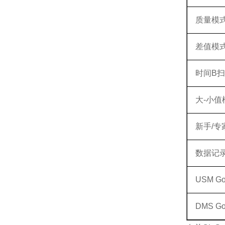
质量模
差值模
时间B
大
-小值
新手/专
数据记
USM G
DMS G