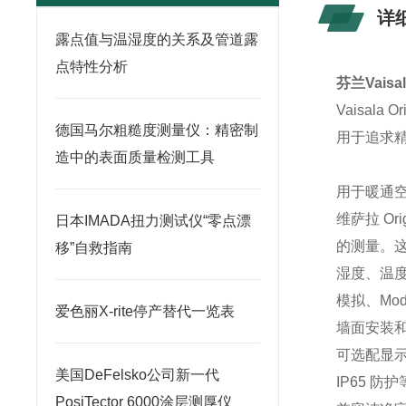
详
露点值与温湿度的关系及管道露
点特性分析
芬兰Vais
Vaisa
德国马尔粗糙度测量仪：精密制
用于追求
造中的表面质量检测工具
用于暖通
维萨拉 O
日本IMADA扭力测试仪“零点漂
的测量。
移”自救指南
湿度、温
模拟、Modb
爱色丽X-rite停产替代一览表
墙面安装
可选配显
美国DeFelsko公司新一代
IP65 防
PosiTector 6000涂层测厚仪