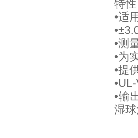
特性
•适
•±3
•测量
•为
•提
•UL
•输
湿球