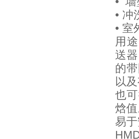
• 
• 
• 
用途
送器
的带
以及
也可
焓值
易于
HM