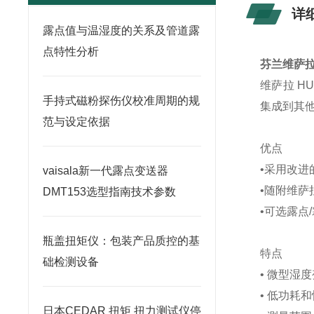
详
露点值与温湿度的关系及管道露
点特性分析
芬兰维萨拉V
维萨拉 H
手持式磁粉探伤仪校准周期的规
集成到其他
范与设定依据
优点
•采用改进
vaisala新一代露点变送器
•随附维萨
DMT153选型指南技术参数
•可选露点
瓶盖扭矩仪：包装产品质控的基
特点
础检测设备
• 微型湿
• 低功耗
日本CEDAR 扭矩 扭力测试仪停