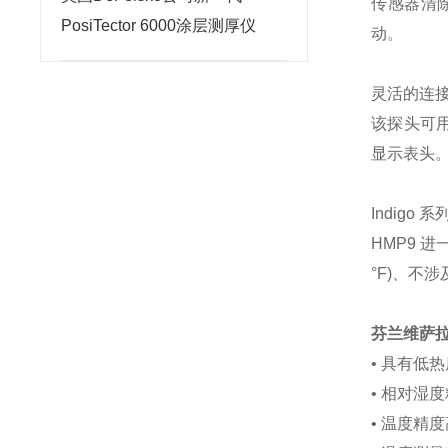
传感器清
PosiTector 6000涂层测厚仪
动。
灵活的连
该探头可用作
显示表头。
Indigo 系
HMP9 
°F)、不涉
芬兰维萨拉v
• 具有低
• 相对湿度
• 温度精度高