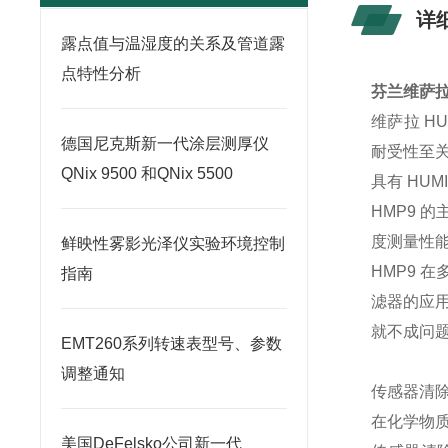
详
露点值与温湿度的关系及管道露
点特性分析
芬兰维萨拉v
维萨拉 H
德国尼克斯新一代涂层测厚仪
耐受性至
QNix 9500 和QNix 5500
具有 HUM
HMP9 
度测量性
鲜映性雾影光泽仪实验环境控制
HMP9 
指南
滤器的应
就不成问题
EMT260系列转速表型号、参数
调整通知
传感器清
在化学物
美国DeFelsko公司新一代