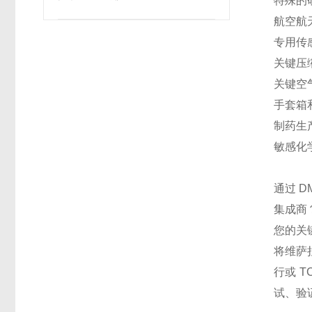
特殊的
航空航
专用传
关键压
关键空
手套箱
制药生
敏感化
通过 
集成商
您的关
将维萨
行或 
试、验