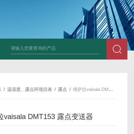
Ophir PD300R 激光功率传感器
Ophir PD300-
示
/
温湿度、露点环境仪表
/
露点
/
维萨拉vaisala DMT153 露点变送器
vaisala DMT153 露点变送器