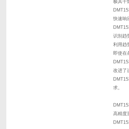
极其干
DMT1
快速响
DMT
识别趋
利用趋
即使在
DMT
改进了
DMT1
求。
DMT
高精度
DMT