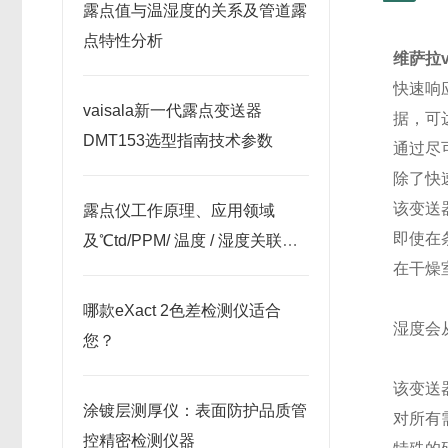
露点值与温湿度的关系及管道露
点特性分析
维萨拉va
快速响
vaisala新一代露点变送器
据，可达 -
DMT153选型指南技术参数
通过尽
除了快
该变送
露点仪工作原理、应用领域
即使在
及℃td/PPM/ 温度 / 湿度关联关
在干燥
系解析
哪款eXact 2色差检测仪适合
湿度会
您？
该变送
涂镀层测厚仪：表面防护品质管
对所有
控精密检测仪器