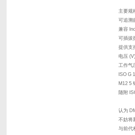
主要规
可追溯的
兼容 In
可插拔
提供支持 
电压 (V
工作气压
ISO G
M12 
随附 IS
认为 D
不妨将
与前代