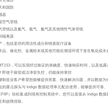
研究项目
天和国防
感器
缩空气管线
气管线以及氮气、氩气、氦气及其他惰性气体管线
和隔离器
产，包括某些药用活性成分和锂基医疗设备
学品、催化剂、金属粉末或其他可能在潮湿环境下发生氧化或水
DMT153，可以实现经过验证的准确度、快速响应时间，以及低
？即使干燥室或洁净室失控，仍能保持掌控
键制造业客户希望您能够提供答案、快速解决问题，并以数据为
拉的露点探头与 Indigo 数据处理单元配合使用，能够提供可靠
TCP/IP）轻松集成到现有控制系统中。您可以直接从 Indig
证和故障排除。