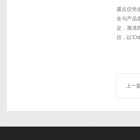
露点仪凭
全与产品
定，厘清
仪，以℃t
上一