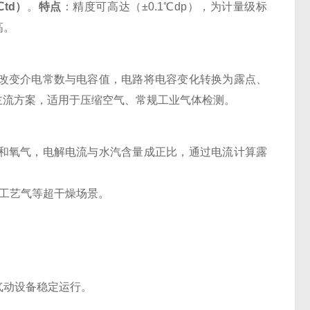
td）
。
特点
：精度可高达（±0.1℃dp），为计量级标
高。
改变介电常数与电容值，电路将电容变化转换为露点、
主流方案，适用于压缩空气、常规工业气体检测。
和氧气，电解电流与水汽含量成正比，通过电流计算露
体工艺气等超干燥场景。
气动设备稳定运行。