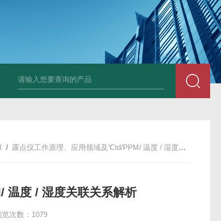
Ophir PD300R 激光功率传感器
Ophir PD300-
章
/
露点仪工作原理、应用领域及℃td/PPM/ 温度 / 湿度关联关系解析
/ 温度 / 湿度关联关系解析
浏览次数：1079