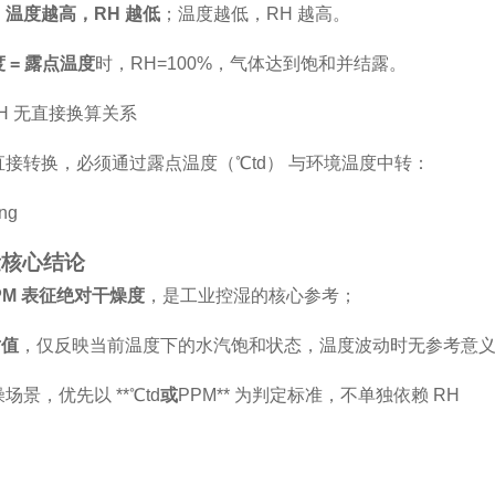
，
温度越高，RH 越低
；温度越低，RH 越高。
 = 露点温度
时，RH=100%，气体达到饱和并结露。
RH 无直接换算关系
直接转换，必须通过
露点温度（℃td）
与
环境温度
中转：
量核心结论
PPM 表征绝对干燥度
，是工业控湿的核心参考；
对值
，仅反映当前温度下的水汽饱和状态，温度波动时无参考意
场景，优先以 **℃td
或
PPM** 为判定标准，不单独依赖 RH