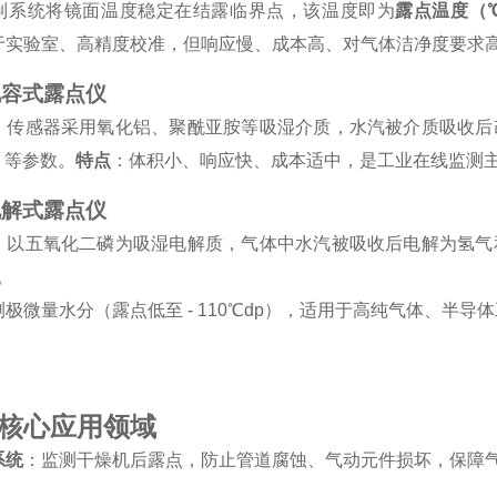
制系统将镜面温度稳定在结露临界点，该温度即为
露点温度（℃
于实验室、高精度校准，但响应慢、成本高、对气体洁净度要求
电容式露点仪
：传感器采用氧化铝、聚酰亚胺等吸湿介质，水汽被介质吸收后
H 等参数。
特点
：体积小、响应快、成本适中，是工业在线监测
电解式露点仪
：以五氧化二磷为吸湿电解质，气体中水汽被吸收后电解为氢气
。
测极微量水分（露点低至 - 110℃dp），适用于高纯气体、半导
核心应用领域
系统
：监测干燥机后露点，防止管道腐蚀、气动元件损坏，保障