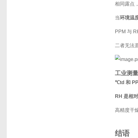
相同露点
当
环境温度
PPM 与 
二者无法
工业测
℃td 和 
RH 是相
高精度干燥
结语