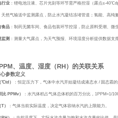
电行业
：锂电池注液、芯片光刻等环节需严格控湿（露点≤-40℃
：天然气输送中监测露点，防止水汽凝结冻堵管道；氢能、高纯氮气
与食品
：制药无菌车间、食品包装环节控湿，防止原料受潮、微
境监测
：测量大气露点，为天气预报、环境湿度分析提供数据支
、PPM、温度、湿度（RH）的关联关系
核心参数定义
℃td）
：恒定压力下，气体中水汽开始凝结成液态水 / 固态霜
积比 PPMv）
：水汽体积占气体总体积的百万分比，1PPM=1/1
（T）
：气体当前实际温度，决定气体容纳水汽的上限能力。
（RH）
：当前温度下，实际水汽含量与饱和水汽含量的比值，是