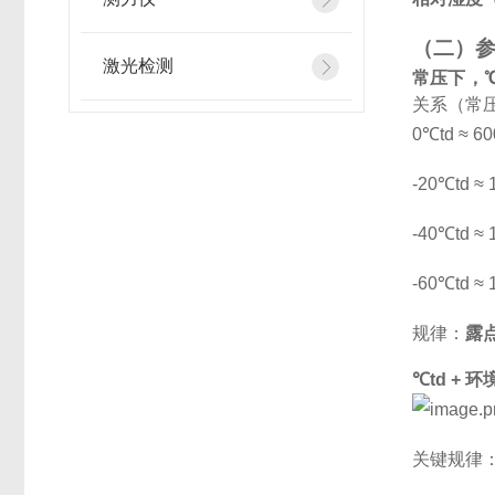
（二）
激光检测
常压下，℃t
关系（常
0℃td ≈ 6
-20℃td ≈
-40℃td ≈
-60℃td ≈
规律：
露
℃td + 
关键规律