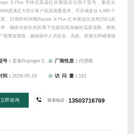
ynger 3i Plus 手持式高温红外测温仪分四个型号，量程从
至3000度满足大部分客户高温测量需求，可存储多达 4,900 个
、日期和时间戳Raytek 3i Plus 红外测温仪采用250:1高
辨率，确保在较长的距离下也能实现准确的温度读数。耐热
子"报警探测器，确保操作人员安全、高效。双激光和瞄准镜
使是“炽热"背景，也清晰可见，使得该红外测温
型号：
雷泰Raynger 3i Plus
厂商性质：
代理商
时间：
2026-05-18
访 问 量：
191
13503716769
立即咨询
联系电话：