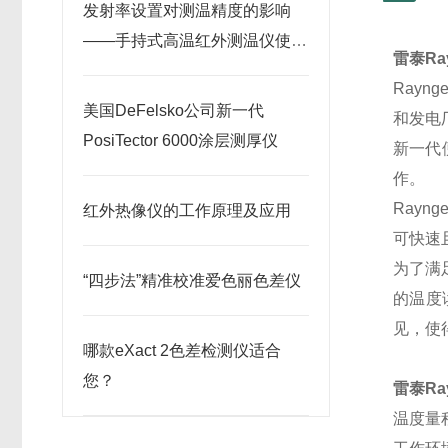
发射率设置对测温精度的影响
——手持式高温红外测温仪使用
雷泰Ray
要点
Ray
美国DeFelsko公司新一代
和发电
PosiTector 6000涂层测厚仪
新一代
作。
Rayn
红外热像仪的工作原理及应用
可快速
为了满足
“四步法”精准校准爱色丽色差仪
的温度
见，使
哪款eXact 2色差检测仪适合
您？
雷泰Ra
温度量程