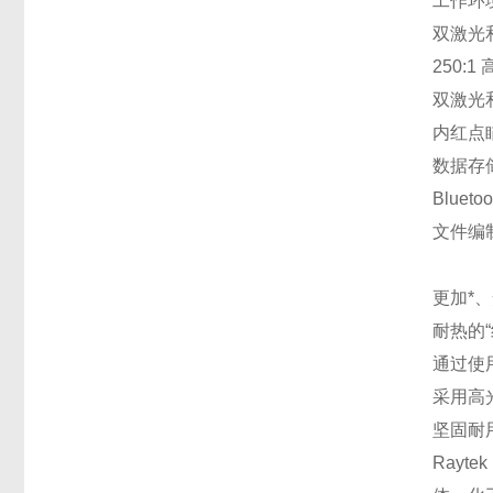
工作环境
双激光
250
双激光
内红点
数据存
Blue
文件编制
更加*
耐热的
通过使用
采用高
坚固耐
Rayt