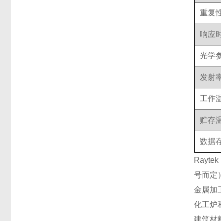
重复
响应
光学参数
发射
工作
贮存
数据
Rayt
号而定
金属加
化工炉
建筑材