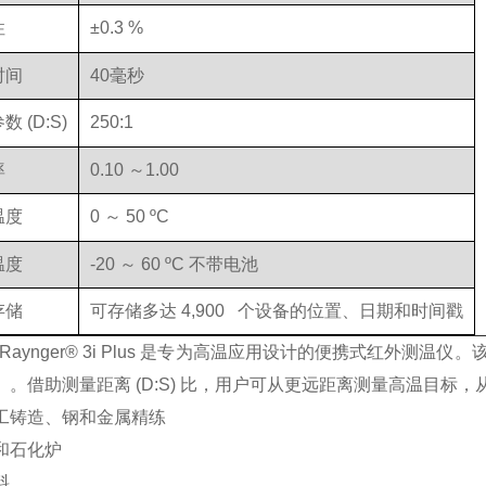
性
±0.3 %
时间
40毫秒
 (D:S)
250:1
率
0.10 ～1.00
温度
0 ～ 50 ºC
温度
-20 ～ 60 ºC 不带电池
存储
可存储多达 4,900 个设备的位置、日期和时间戳
ek Raynger® 3i Plus 是专为高温应用设计的便携式红外测温仪。
）。借助测量距离 (D:S) 比，用户可从更远距离测量高温目
工铸造、钢和金属精练
和石化炉
料