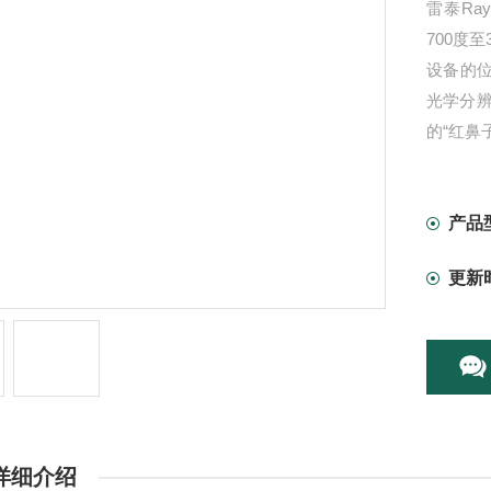
雷泰Ra
700度
设备的位置
光学分
的“红鼻
瞄准，即
产品
更新
详细介绍