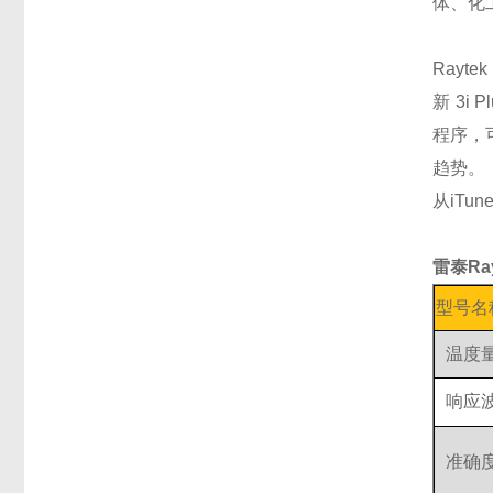
体、化
Rayte
新 3i
程序，
趋势。
从iTun
雷泰Ra
型号名
温度
响应
准确