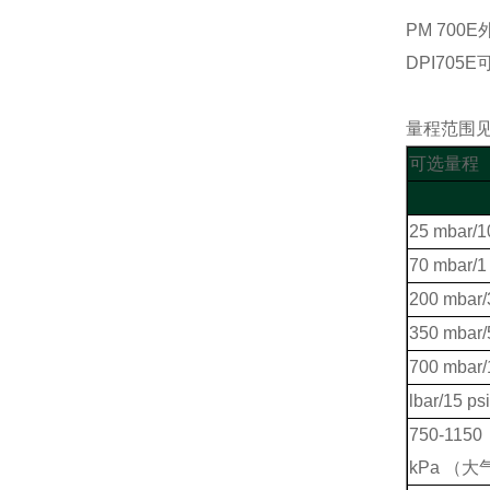
PM 70
DPI70
量程范围
可选量程
25 mbar/1
70 mbar/1 
200 mbar/
350 mbar/
700 mbar/
lbar/15 ps
750-1150 
kPa （