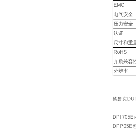
EMC
电气安全
压力安全
认证
尺寸和重
RoHS
介质兼容
分辨率
德鲁克DUR
DPI 70
DPI70