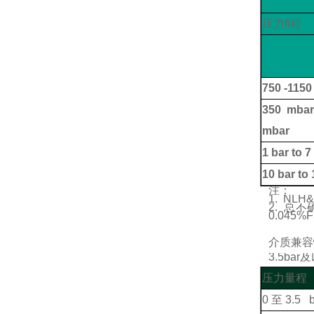
压力fl程
750
-1150
350 mbar
mbar
1 bar to 7
10 bar to
注：
1.
NLH
2.
总不
0.045%F
介质兼容
3.5bar
及
压力量程
0
至
3.5 b