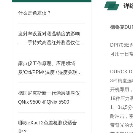
详
什么是色差仪？
德鲁克DUR
发射率设置对测温精度的影响
——手持式高温红外测温仪使用
DPI70
要点
可用于日
露点仪工作原理、应用领域
DURCK
及℃td/PPM/ 温度 / 湿度关联关
3种精度选
系解析
开机即用
德国尼克斯新一代涂层测厚仪
19种压力
QNix 9500 和QNix 5500
1、3或5
耐冲击，密
哪款eXact 2色差检测仪适合
带背光的大
您？