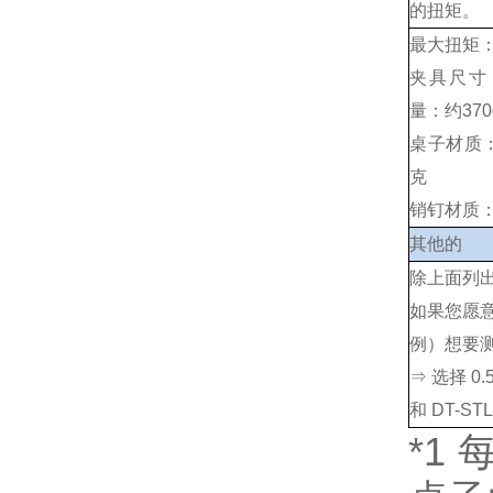
的扭矩。
最大扭矩：
夹具尺寸：
量：约370
桌子材质：
克
销钉材质：
其他的
除上面列
如果您愿意
例）想要
⇒ 选择 
和 DT-ST
*1