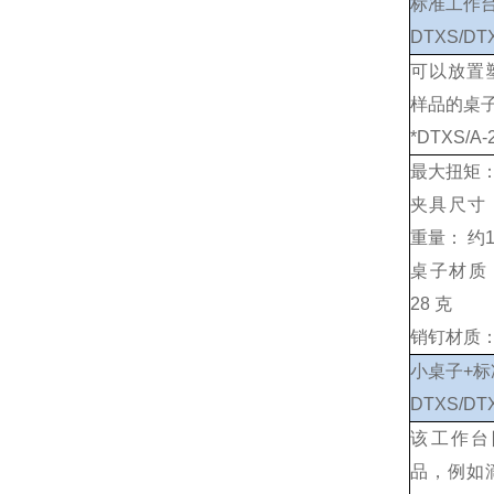
标准工作
DTXS/DTX
可以放置
样品的桌
*DTXS/A
最大扭矩：
夹具尺寸： 
重量： 约1.
桌子材质
28 克
销钉材质：
小桌子+标
DTXS/DTX
该工作台
品，例如