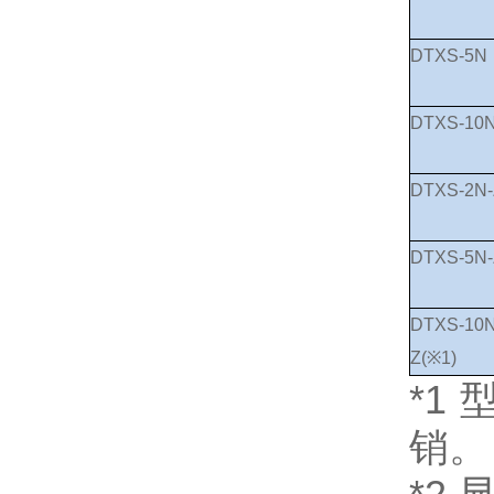
DTXS-5N
DTXS-10
DTXS-2N-
DTXS-5N-
DTXS-10N
Z(※1)
*1
销。