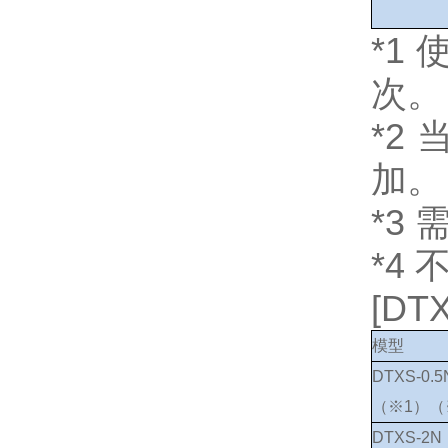
*1
次。
*2
加。
*3
*4
[DT
模型
DTXS-0.5
（※1）（
DTXS-2N