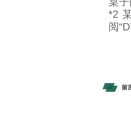
桌子
*2
阅“
留