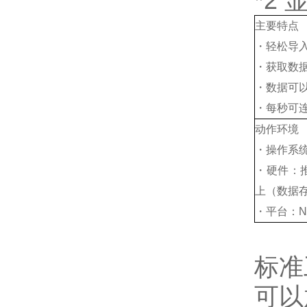
*2 
主要特点
・轻松导
・获取数
・数据可以
・每秒可连
动作环境
・操作系统：W
・硬件：推
上（数据
・平台：NET
标准
可以