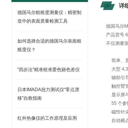
详
德国马尔粗糙度测量仪：精密制
造中的表面质量检测工具
德国马尔Mah
产品货号 69
如何选择合适的德国马尔表面粗
不仅测量
糙度仪？
简单、
大型 4
“四步法”精准校准爱色丽色差仪
辅助引
触控臂
日本IMADA扭力测试仪“零点漂
显示屏
移”自救指南
55 个
磁性针
红外热像仪的工作原理及应用
自动截