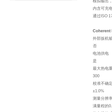
模拟输出，
内含可充
通过ISO 1
Coherent
外部扳机
否
电池供电
是
最大热电
300
校准不确定度 
±1.0%
测量分辨
满量程的0.