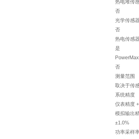
热电堆传
否
光学传感
否
热电传感
是
PowerM
否
测量范围
取决于传
系统精度
仪表精度 
模拟输出
±1.0%
功率采样