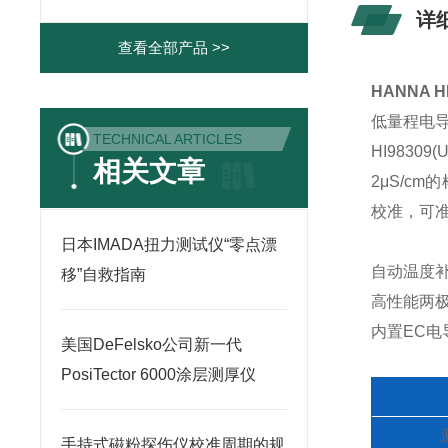
详
查看全部产品 >>
HANNA 
低量程电导率E
TECHNICAL ARTICLES
HI983
相关文章
2μS/
校准，可
日本IMADA扭力测试仪“零点漂
自动温度
移”自救指南
高性能两
内置EC电
美国DeFelsko公司新一代
PosiTector 6000涂层测厚仪
手持式磁粉探伤仪校准周期的规