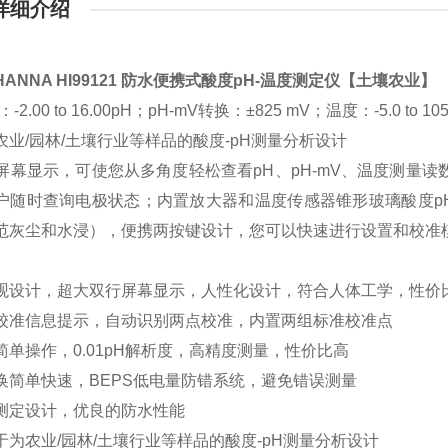
详细介绍
ANNA HI99121 防水便携式酸度pH-温度测定仪【土壤农业】
2.00 to 16.00pH；pH-mV转换：±825 mV；温度：-5.0 to 105.0°C
农业/园林/土壤行业等样品的酸度-pH测量分析设计
大屏幕显示，可使您从多角度轻松查看pH、pH-mV、温度测量读数和
户随时查询电极状态；内置放大器和温度传感器锥形玻璃酸度pH
范灰尘和水浸），便携两按键设计，您可以快速进行设置和校准
观设计，超大双行屏幕显示，人性化设计，符合人体工学，性价
校准信息提示，自动识别两点校准，内置两组标准校准点
简单操作，0.01pH解析度，高精度测量，性价比高
换简单快速，BEPS低电量防错系统，避免错误测量
测定设计，优良的防水性能
于为农业/园林/土壤行业等样品的酸度-pH测量分析设计