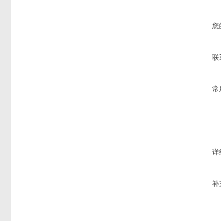
您
联
常
详
补