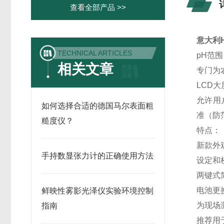
查看全部产品 >>
意大利H
TECHNICAL ARTICLES
pH范围：-
相关文章
专门为
LCD
允许用
如何选择合适的德国马尔表面粗
准（防
糙度仪？
特点：
新款外
手持数显张力计的正确使用方法
设定和
两键式
电池更
鲜映性雾影光泽仪实验环境控制
为现场
指南
推荐用