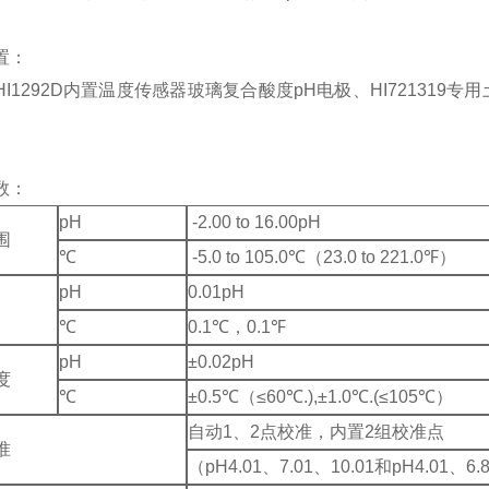
置：
I1292D内置温度传感器玻璃复合酸度pH电极、HI721319专
数：
pH
-2.00 to 16.00pH
围
℃
-5.0 to 105.0℃（23.0 to 221.0℉）
pH
0.01pH
℃
0.1℃，0.1℉
pH
±0.02pH
度
℃
±0.5℃（≤60℃.),±1.0℃.(≤105℃）
自动1、2点校准，内置2组校准点
准
（pH4.01、7.01、10.01和pH4.01、6.