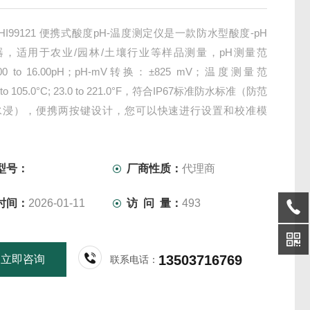
 HI99121 便携式酸度pH-温度测定仪是一款防水型酸度-pH
器，适用于农业/园林/土壤行业等样品测量，pH测量范
00 to 16.00pH；pH-mV转换：±825 mV；温度测量范
 to 105.0°C; 23.0 to 221.0°F，符合IP67标准防水标准（防范
水浸），便携两按键设计，您可以快速进行设置和校准模
得测定仪操作更简便
型号：
厂商性质：
代理商
时间：
2026-01-11
访 问 量：
493
13503716769
立即咨询
联系电话：