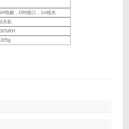
pH电极，DIN接口，1m线长
自动关机
 100%RH
205g