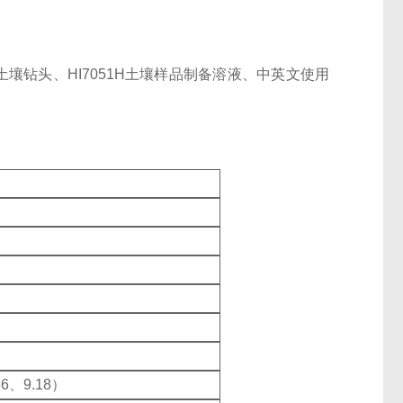
用土壤钻头、HI7051H土壤样品制备溶液、中英文使用
86、9.18）