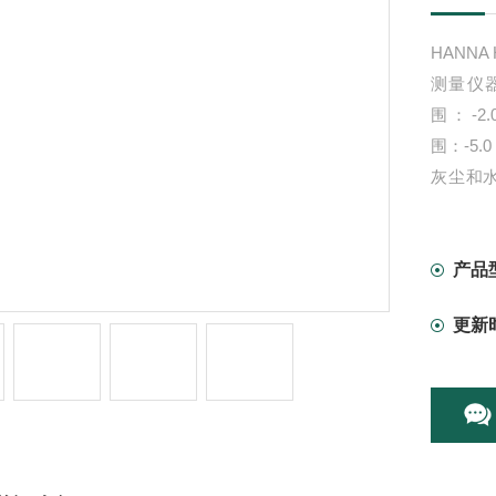
HANNA
测量仪
围：-2.
围：-5.0
灰尘和
式，使
产品
更新